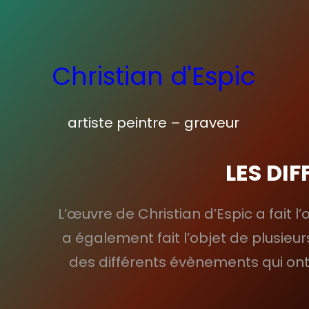
Aller
au
contenu
Christian d'Espic
artiste peintre – graveur
LES DI
L’œuvre de Christian d’Espic a fait l
a également fait l’objet de plusieu
des différents évènements qui ont 