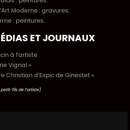
lais : peintures.
Art Moderne : gravures.
rne : peintures.
MÉDIAS ET JOURNAUX
in à l’artiste
ie Vignal »
ntre Christian d’Espic de Ginestet »
tit-fils de l’artiste)