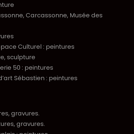
nture
rcassonne, Carcassonne, Musée des
vures
space Culturel : peintures
re, sculpture
erie 50 : peintures
’art Sébastien : peintures
res, gravures.
tures, gravures.