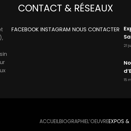
CONTACT & RÉSEAUX
Ex
et
FACEBOOK
INSTAGRAM
NOUS CONTACTER
Sa
),
21 j
sin
sur
No
aux
d’
15 
ACCUEIL
BIOGRAPHIE
L’OEUVRE
EXPOS &